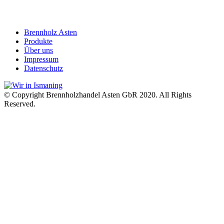
Moosstraße 21, 85737 Ismaning
0151-15 62 12 43
0177-64 80 530
Brennholz Asten
Produkte
Über uns
Impressum
Datenschutz
© Copyright Brennholzhandel Asten GbR 2020. All Rights
Reserved.